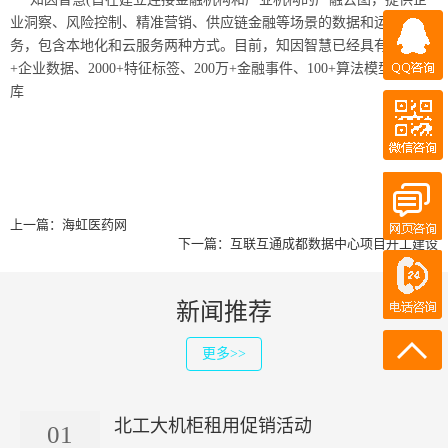
业洞察、风险控制、精准营销、供应链金融等场景的数据和运营服
QQ咨询
务，包含本地化和云服务两种方式。目前，知因智慧已经具有5000万
+企业数据、2000+特征标签、200万+金融事件、100+算法模型等知识
库
微信咨询
QQ客服
在线客服
上一篇：
海虹医药网
在线客服
下一篇：
互联互通成都数据中心项目开工建设
电话咨询
18911219358
新闻推荐
18911219358
更多>>
北工大机柜租用促销活动
01