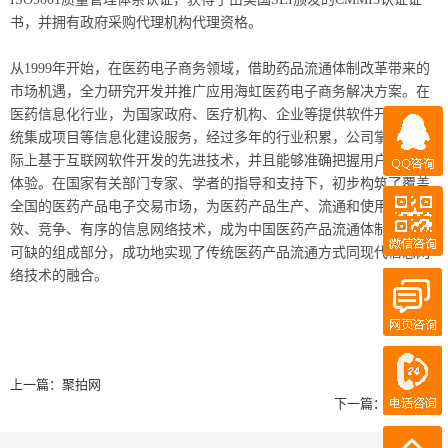
书，并拥有政府采购代理机构代理资格。
从1999年开始，在医药电子商务领域，借助药品流通体制改革带来的
市场机遇，全力研究开发并推广应用海虹医药电子商务解决方案。在
医药信息化行业，为国家政府、医疗机构、企业等提供软件开发与系
QQ咨询
统集成项目等信息化建设服务，经过多年的行业积累，公司掌握了国
际上基于互联网软件开发的先进技术，并且能够准确把握用户需求与
体验。在国家有关部门专家、学者的指导和支持下，初步构筑了覆盖
微信咨询
全国的医药产品电子交易市场，为医药产品生产、流通和使用提供高
效、竞争、有序的信息网络技术，成为中国医药产品流通体制改革不
QQ客服
在线客服
可缺的组成部分，成功地实现了传统医药产品流通方式同现代信息网
络技术的融合。
在线客服
电话咨询
上一篇：
聚拍网
18911219358
下一篇：
知因智慧
18911219358