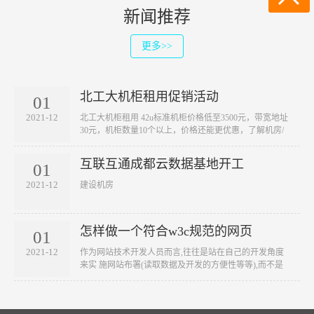
新闻推荐
更多>>
北工大机柜租用促销活动
01
2021-12
北工大机柜租用 42u标准机柜价格低至3500元，带宽地址
30元，机柜数量10个以上，价格还能更优惠，了解机房/
活···
互联互通成都云数据基地开工
01
2021-12
建设机房
怎样做一个符合w3c规范的网页
01
2021-12
作为网站技术开发人员而言,往往是站在自己的开发角度
来实 施网站布署(读取数据及开发的方便性等等),而不是
站···